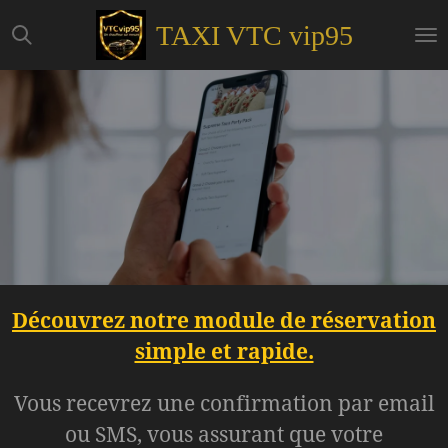
Passer
TAXI VTC
vip95
au
contenu
principal
Découvrez notre module de réservation
simple et rapide.
Vous recevrez une confirmation par email
ou SMS, vous assurant que votre