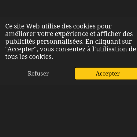
RÃ©server votre trajet VTC
Ce site Web utilise des cookies pour
améliorer votre expérience et afficher des
Nom et PrÃ©nom
publicités personnalisées. En cliquant sur
TÃ©lÃ©phone
"Accepter", vous consentez à l'utilisation de
Email
Adresse
tous les cookies.
de dÃ©part
Adresse d'arrivÃ©e
Refuser
Accepter
E-mail
Téléphone
Facebook
WhatsApp
Date et heure de
prise en charge
Type de
vÃ©hicule
Options